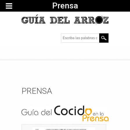
Prensa
Escriba las palabras
clave.
PRENSA