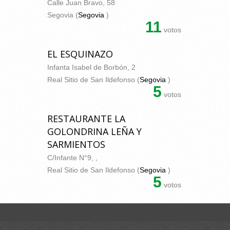
Calle Juan Bravo, 58
Segovia (
Segovia
)
11
votos
EL ESQUINAZO
Infanta Isabel de Borbón, 2
Real Sitio de San Ildefonso (
Segovia
)
5
votos
RESTAURANTE LA
GOLONDRINA LEÑA Y
SARMIENTOS
C/Infante N°9, ,
Real Sitio de San Ildefonso (
Segovia
)
5
votos