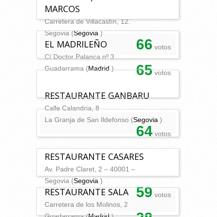
MARCOS
Carretera de Villacastín, 12.
Segovia (
Segovia
)
66
EL MADRILEÑO
votos
C/ Doctor Palanca nº 3
65
Guadarrama (
Madrid
)
votos
RESTAURANTE GANBARU
Calle Calandria, 8
La Granja de San Ildefonso (
Segovia
)
64
votos
RESTAURANTE CASARES
Av. Padre Claret, 2 – 40001 –
Segovia (
Segovia
)
59
RESTAURANTE SALA
votos
Carretera de los Molinos, 2
Guadarrama (
Madrid
)