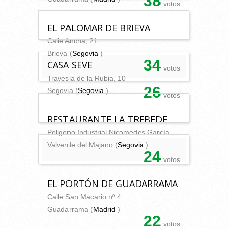
38
votos
EL PALOMAR DE BRIEVA
Calle Ancha, 21
Brieva (
Segovia
)
34
CASA SEVE
votos
Travesia de la Rubia, 10
26
Segovia (
Segovia
)
votos
RESTAURANTE LA TREBEDE
Poligono Industrial Nicomedes García
Valverde del Majano (
Segovia
)
24
votos
EL PORTÓN DE GUADARRAMA
Calle San Macario nº 4
Guadarrama (
Madrid
)
22
votos