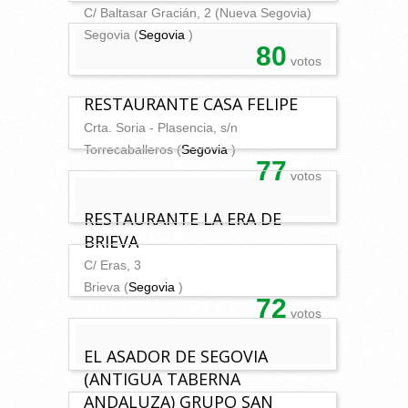
C/ Baltasar Gracián, 2 (Nueva Segovia)
Segovia (
Segovia
)
80
votos
RESTAURANTE CASA FELIPE
Crta. Soria - Plasencia, s/n
Torrecaballeros (
Segovia
)
77
votos
RESTAURANTE LA ERA DE
BRIEVA
C/ Eras, 3
Brieva (
Segovia
)
72
votos
EL ASADOR DE SEGOVIA
(ANTIGUA TABERNA
ANDALUZA) GRUPO SAN