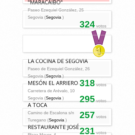
"MARACAIBO"
Paseo Ezequiel González, 25
Segovia (
Segovia
)
324
votos
LA COCINA DE SEGOVIA
Paseo de Ezequiel González, 26
Segovia (
Segovia
)
318
MESÓN EL ARRIERO
votos
Carretera de Arévalo, 10
295
Segovia (
Segovia
)
votos
A TOCA
257
Camino de Escalona s/n
votos
Turegano (
Segovia
)
RESTAURANTE JOSÉ
231
votos
Plaza Mayor, 4