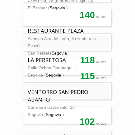
C/ El Pilar, 18 (detrás de la iglesia)
El Espinar (
Segovia
)
140
votos
RESTAURANTE PLAZA
Avenida Alto del León, 6 (frente a la
Plaza)
San Rafael (
Segovia
)
118
LA PERRETOSA
votos
Calle Ochoa Ondategui, 1
115
Segovia (
Segovia
)
votos
VENTORRO SAN PEDRO
ABANTO
Carretera de Arevalo, 28
Segovia (
Segovia
)
102
votos