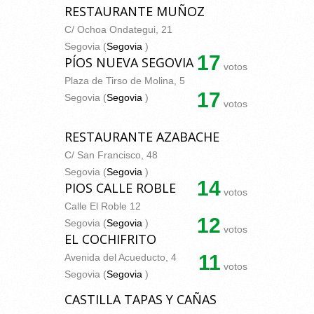
RESTAURANTE MUÑOZ
C/ Ochoa Ondategui, 21
Segovia (
Segovia
)
17
PÍOS NUEVA SEGOVIA
votos
Plaza de Tirso de Molina, 5
17
Segovia (
Segovia
)
votos
RESTAURANTE AZABACHE
C/ San Francisco, 48
Segovia (
Segovia
)
14
PIOS CALLE ROBLE
votos
Calle El Roble 12
12
Segovia (
Segovia
)
votos
EL COCHIFRITO
11
Avenida del Acueducto, 4
votos
Segovia (
Segovia
)
CASTILLA TAPAS Y CAÑAS