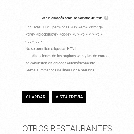
Más información sobre los formatos de texto
Etiquetas HTML permitidas: <a> <em> <strong>
<cite> <blockquote> <code> <ul> <ol> <li> <dl>
<dt> <dd>
No se permiten etiquetas HTML.
Las direcciones de las páginas web y las de correo
se convierten en enlaces automáticamente.
Saltos automáticos de líneas y de párrafos.
OTROS RESTAURANTES