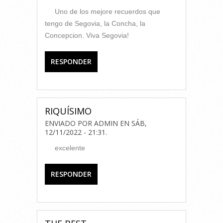
Uno de los mejore recuerdos que
tengo de Segovia, la Concha, la
Concepcion. Viva Segovia!
RESPONDER
RIQUÍSIMO
ENVIADO POR
ADMIN
EN
SÁB,
12/11/2022 - 21:31
.
excelente
RESPONDER