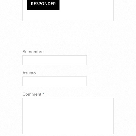
RESPONDER
AÑADIR NUEVO
COMENTARIO
Su nombre
Asunto
Comment
*