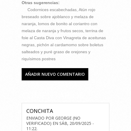
Otras sugerencias:
Codornices escabechadas, Atún rojo
breseado sobre ajoblanco y melaza de
naranja, lomos de bonito al coriantro con
melaza de naranja y frutos secos, terrina de
foie al Casta Diva con Vinagreta de aceitunas
negras, pichón al cardamomo sobre boletus
salteados y puré graso de orejones y
riquísimos postres
AÑADIR NUEVO COMENTARIO
COMENTARIOS
CONCHITA
ENVIADO POR
GEORGE (NO
VERIFICADO)
EN
SÁB, 20/09/2025 -
11:22
.