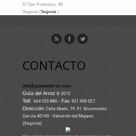
C/ San Francisco, 48
Segovia (
Segovia
)
CONTACTO
info@guiadelarroz.com
Guía del Arroz
® 2015
Telf.
- Fax
664 555 880
921 490 037
Dirección
Calle Abeto, 79. P.I. Nicomedes
García 40140 - Valverde del Majano
(Segovia)