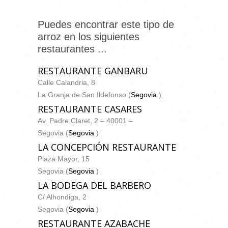
Puedes encontrar este tipo de
arroz en los siguientes
restaurantes ...
RESTAURANTE GANBARU
Calle Calandria, 8
La Granja de San Ildefonso (
Segovia
)
RESTAURANTE CASARES
Av. Padre Claret, 2 – 40001 –
Segovia (
Segovia
)
LA CONCEPCIÓN RESTAURANTE
Plaza Mayor, 15
Segovia (
Segovia
)
LA BODEGA DEL BARBERO
C/ Alhondiga, 2
Segovia (
Segovia
)
RESTAURANTE AZABACHE