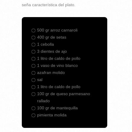
seña característica del plato.
500 gr arroz carnaroli
400 gr de setas
1 cebolla
3 dientes de ajo
1 litro de caldo de pollo
1 vaso de vino blanco
azafran molido
sal
1 litro de caldo de pollo
100 gr de queso parmesano
rallado
100 gr de mantequilla
pimienta molida