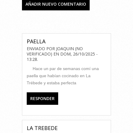
AÑADIR NUEVO COMENTARIO
COMENTARIOS
PAELLA
ENVIADO POR
JOAQUIN (NO
VERIFICADO)
EN
DOM, 26/10/2025 -
13:28
.
Hace un par de semanas comí una
paella que habían cocinado en La
Trébede y estaba perfecta
RESPONDER
LA TREBEDE