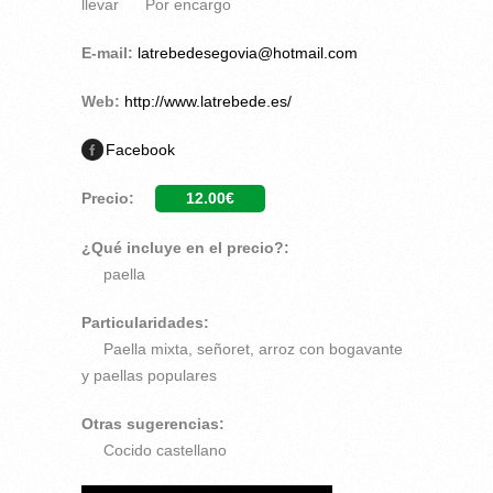
llevar
Por encargo
E-mail:
latrebedesegovia@hotmail.com
Web:
http://www.latrebede.es/
Facebook
Precio:
12.00€
¿Qué incluye en el precio?:
paella
Particularidades:
Paella mixta, señoret, arroz con bogavante
y paellas populares
Otras sugerencias:
Cocido castellano