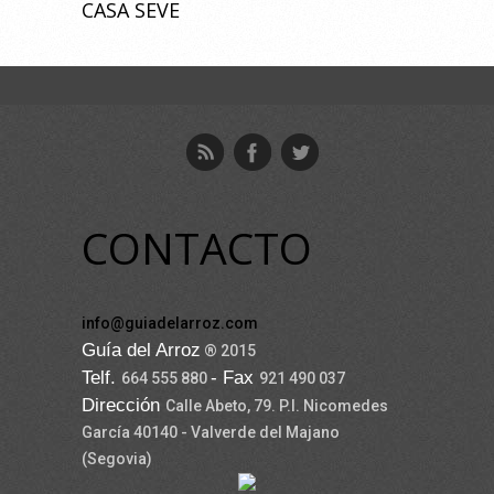
CASA SEVE
CONTACTO
info@guiadelarroz.com
Guía del Arroz
® 2015
Telf.
- Fax
664 555 880
921 490 037
Dirección
Calle Abeto, 79. P.I. Nicomedes
García 40140 - Valverde del Majano
(Segovia)