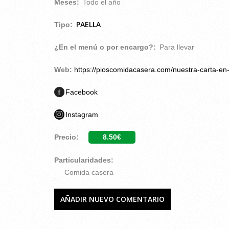
Meses:
Todo el año
PAELLA
Tipo:
¿En el menú o por encargo?:
Para llevar
Web:
https://pioscomidacasera.com/nuestra-carta-en-
Facebook
Instagram
Precio:
8.50€
Particularidades:
Comida casera
AÑADIR NUEVO COMENTARIO