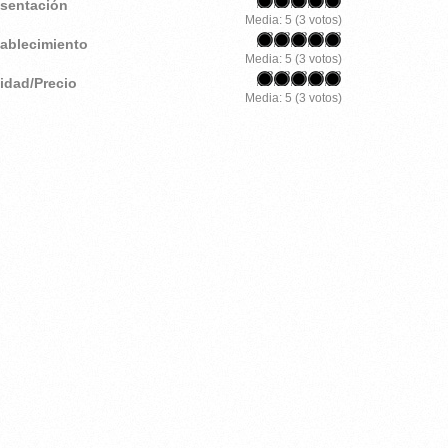
esentación
Media:
5
(
3
votos)
tablecimiento
Media:
5
(
3
votos)
lidad/Precio
Media:
5
(
3
votos)