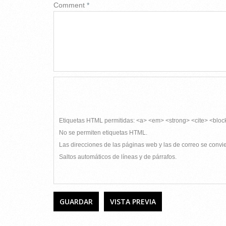
Comment
*
Etiquetas HTML permitidas: <a> <em> <strong> <cite> <bloc
No se permiten etiquetas HTML.
Las direcciones de las páginas web y las de correo se conv
Saltos automáticos de líneas y de párrafos.