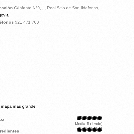
rección
C/Infante N°9, , ,
Real Sitio de San Ildefonso,
ovia
léfonos
921 471 763
r mapa más grande
roz
Media:
5
(
1
vote)
gredientes