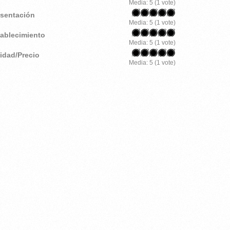
Media:
5
(
1
vote)
esentación
Media:
5
(
1
vote)
tablecimiento
Media:
5
(
1
vote)
lidad/Precio
Media:
5
(
1
vote)