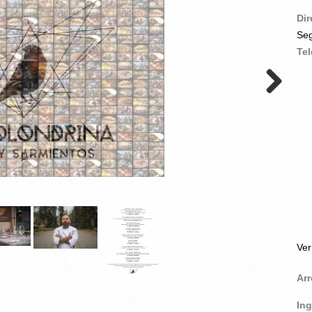
Di
Seg
Te
Ve
Ar
In