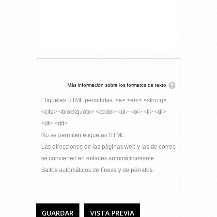
Más información sobre los formatos de texto
Etiquetas HTML permitidas: <a> <em> <strong>
<cite> <blockquote> <code> <ul> <ol> <li> <dl>
<dt> <dd>
No se permiten etiquetas HTML.
Las direcciones de las páginas web y las de correo
se convierten en enlaces automáticamente.
Saltos automáticos de líneas y de párrafos.