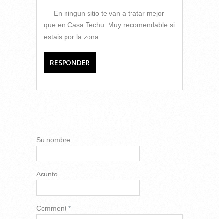
En ningun sitio te van a tratar mejor
que en Casa Techu. Muy recomendable si
estais por la zona.
RESPONDER
AÑADIR NUEVO
COMENTARIO
Su nombre
Asunto
Comment
*