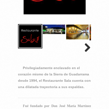
Privilegiadamente enclavado en el
corazón mismo de la Sierra de Guadarrama
desde 1994, el Restaurante Sala cuenta con
una dilatada trayectoria a sus espaldas.
Fué fundado por Don José María Martínez