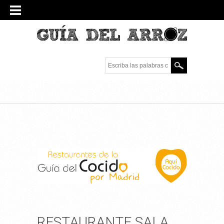
Escriba las palabras
clave.
RESTAURANTE SALA