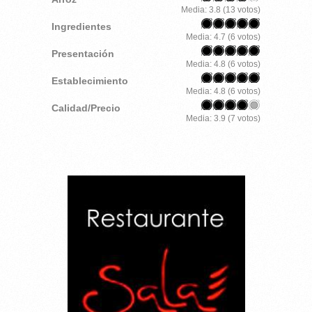
Media:
3.8
(
13
votos)
Ingredientes
Media:
4.7
(
6
votos)
Presentación
Media:
4.8
(
6
votos)
Establecimiento
Media:
4.8
(
6
votos)
Calidad/Precio
Media:
3.9
(
7
votos)