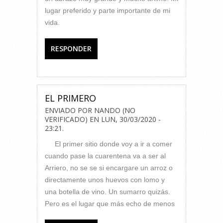
lugar preferido y parte importante de mi
vida.
RESPONDER
EL PRIMERO
ENVIADO POR
NANDO (NO
VERIFICADO)
EN
LUN, 30/03/2020 -
23:21
.
El primer sitio donde voy a ir a comer
cuando pase la cuarentena va a ser al
Arriero, no se se si encargare un arroz o
directamente unos huevos con lomo y
una botella de vino. Un sumarro quizás.
Pero es el lugar que más echo de menos