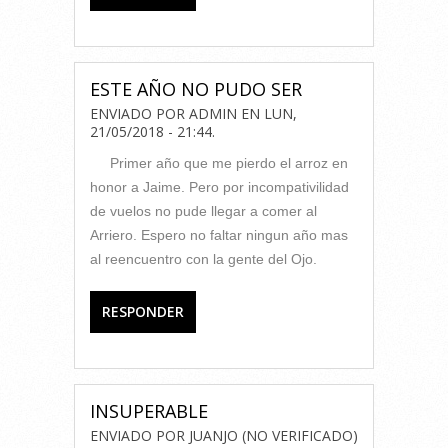
ESTE AÑO NO PUDO SER
ENVIADO POR
ADMIN
EN
LUN,
21/05/2018 - 21:44
.
Primer año que me pierdo el arroz en
honor a Jaime. Pero por incompativilidad
de vuelos no pude llegar a comer al
Arriero. Espero no faltar ningun año mas
al reencuentro con la gente del Ojo.
RESPONDER
INSUPERABLE
ENVIADO POR
JUANJO (NO VERIFICADO)