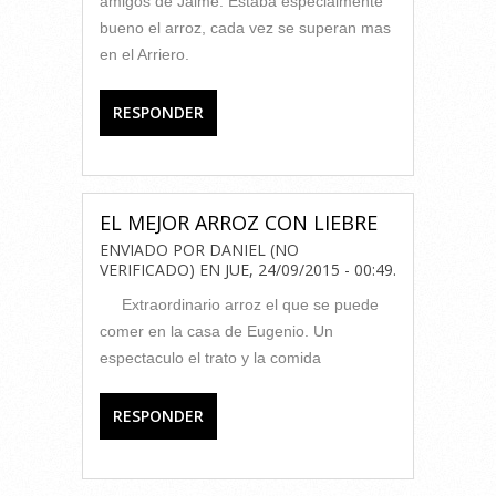
amigos de Jaime. Estaba especialmente
bueno el arroz, cada vez se superan mas
en el Arriero.
RESPONDER
EL MEJOR ARROZ CON LIEBRE
ENVIADO POR
DANIEL (NO
VERIFICADO)
EN
JUE, 24/09/2015 - 00:49
.
Extraordinario arroz el que se puede
comer en la casa de Eugenio. Un
espectaculo el trato y la comida
RESPONDER