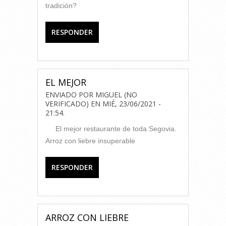
tradición?
RESPONDER
EL MEJOR
ENVIADO POR
MIGUEL (NO
VERIFICADO)
EN
MIÉ, 23/06/2021 -
21:54
.
El mejor restaurante de toda Segovia.
Arroz con liebre insuperable
RESPONDER
ARROZ CON LIEBRE