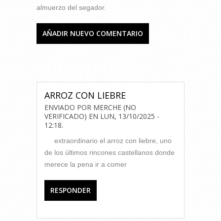
almuerzo del segador.
AÑADIR NUEVO COMENTARIO
COMENTARIOS
ARROZ CON LIEBRE
ENVIADO POR
MERCHE (NO
VERIFICADO)
EN
LUN, 13/10/2025 -
12:18
.
extraordinario el arroz con liebre, uno
de los últimos rincones castellanos donde
merece la pena ir a comer
RESPONDER