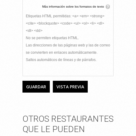
Más información sobre los formatos de texto
Etiquetas HTML permitidas: <a> <em> <strong>
<cite> <blockquote> <code> <ul> <ol> <li> <dl>
<dt> <dd>
No se permiten etiquetas HTML.
Las direcciones de las páginas web y las de correo
se convierten en enlaces automáticamente.
Saltos automáticos de líneas y de párrafos.
OTROS RESTAURANTES
QUE LE PUEDEN