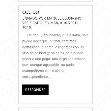
COCIDO
ENVIADO POR
MANUEL LLUSIA (NO
VERIFICADO)
EN
MAR, 01/04/2014 -
10:19
.
De rico (y abundante) que estaba, solo
puedo decir que, al final, comimos
demasiado. Y como lo regamos con un
vino de calidad (y no caro), solo puedo
ponerle una pega: una larga sobremesa
que, aunque agradable, no pudo
acompañarse con la siesta
correspondiente...
RESPONDER