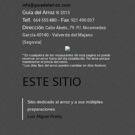
info@guiadelarroz.com
Guía del Arroz
® 2015
Telf.
- Fax
664 555 880
921 490 037
Dirección
Calle Abeto, 79. P.I. Nicomedes
García 40140 - Valverde del Majano
(Segovia)
* En cualquiera de los restaurantes de esta pagina se puede
reservar un arroz fuera del día establecido. No tiene porque
mantenerse el precio del menú.
* Los días fijos del arroz pueden cambiar en días festivos
ESTE SITIO
Sitio dedicado al arroz y a sus múltiples
preparaciones.
Luis Miguel Prada