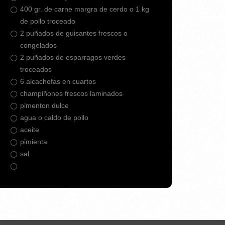
400 gr. de carne margra de cerdo o 1 kg
de pollo troceado
2 puñados de guisantes frescos o
congelados
2 puñados de esparragos verdes
troceados
6 alcachofas en cuartos
champiñones frescos laminados
pimenton dulce
agua o caldo de pollo
aceite
pimienta
sal