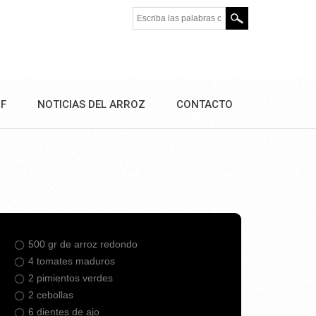
Escriba las palabras clave.
DF
NOTICIAS DEL ARROZ
CONTACTO
500 gr de arroz redondo
4 tomates maduros
2 pimientos verdes
2 cebollas
6 dientes de ajo