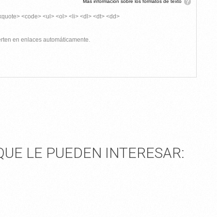
Más información sobre los formatos de texto
kquote> <code> <ul> <ol> <li> <dl> <dt> <dd>
ierten en enlaces automáticamente.
UE LE PUEDEN INTERESAR: