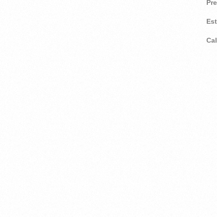
Pr
Es
Ca