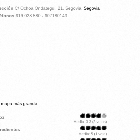
rección
C/ Ochoa Ondategui, 21,
Segovia,
Segovia
léfonos
619 028 580
-
607180143
r mapa más grande
roz
Media:
3.3
(
8
votos)
gredientes
Media:
5
(
1
vote)