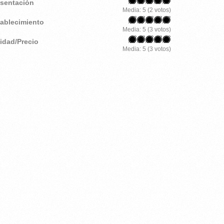
esentación
Media:
5
(
2
votos)
tablecimiento
Media:
5
(
3
votos)
lidad/Precio
Media:
5
(
3
votos)