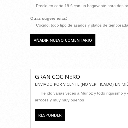
Precio en carta 19 € con un bogavante para dos 
Otras sugerencias:
Cocido, todo tipo de asados y platos de temporada
AÑADIR NUEVO COMENTARIO
COMENTARIOS
GRAN COCINERO
ENVIADO POR
VICENTE (NO VERIFICADO)
EN
MIÉ
He ido varias veces a Muñoz y todo riquísimo y 
arroces y muy muy buenos
RESPONDER