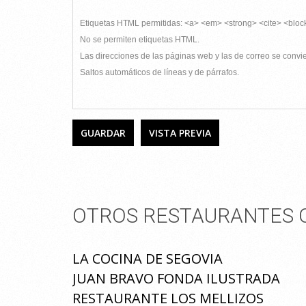
Etiquetas HTML permitidas: <a> <em> <strong> <cite> <bloc
No se permiten etiquetas HTML.
Las direcciones de las páginas web y las de correo se conv
Saltos automáticos de líneas y de párrafos.
OTROS RESTAURANTES Q
LA COCINA DE SEGOVIA
JUAN BRAVO FONDA ILUSTRADA
RESTAURANTE LOS MELLIZOS