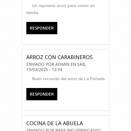
Un riquísimo arroz para comer en
familia
RESPONDER
ARROZ CON CARABINEROS
ENVIADO POR
ADMIN
EN
SÁB,
15/03/2025 - 12:34
.
Buen recuerdo del arroz de La Portada
RESPONDER
COCINA DE LA ABUELA
ENVIADO POR
RAFA (NO VERIFICADO)