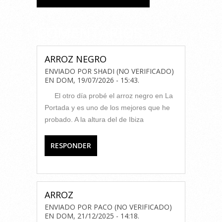
COMENTARIOS
ARROZ NEGRO
ENVIADO POR
SHADI (NO VERIFICADO)
EN
DOM, 19/07/2026 - 15:43
.
El otro día probé el arroz negro en La
Portada y es uno de los mejores que he
probado. A la altura del de Ibiza
RESPONDER
ARROZ
ENVIADO POR
PACO (NO VERIFICADO)
EN
DOM, 21/12/2025 - 14:18
.