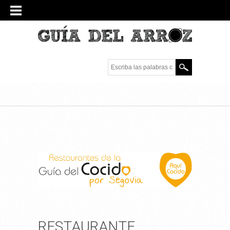
Escriba las palabras
clave.
RESTAURANTE