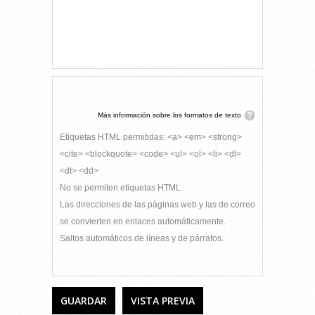
Más información sobre los formatos de texto
Etiquetas HTML permitidas: <a> <em> <strong>
<cite> <blockquote> <code> <ul> <ol> <li> <dl>
<dt> <dd>
No se permiten etiquetas HTML.
Las direcciones de las páginas web y las de correo
se convierten en enlaces automáticamente.
Saltos automáticos de líneas y de párrafos.