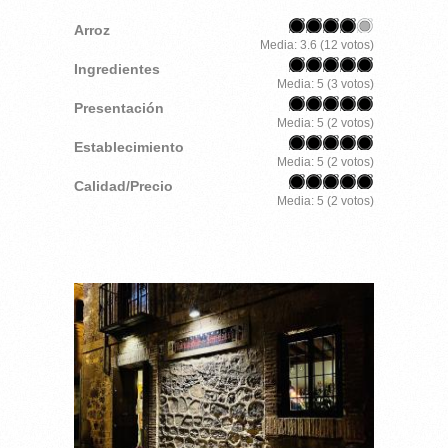
Arroz
Media:
3.6
(
12
votos)
Ingredientes
Media:
5
(
3
votos)
Presentación
Media:
5
(
2
votos)
Establecimiento
Media:
5
(
2
votos)
Calidad/Precio
Media:
5
(
2
votos)