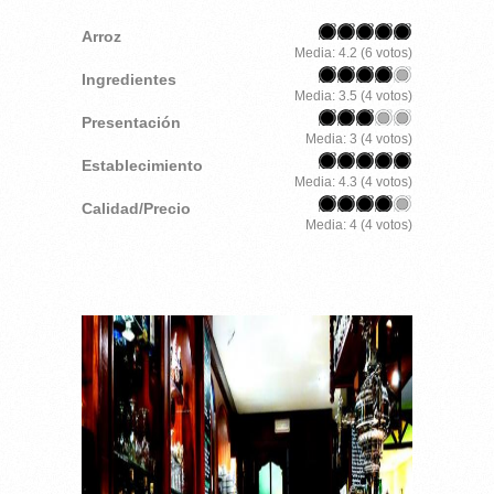
Arroz
Media:
4.2
(
6
votos)
Ingredientes
Media:
3.5
(
4
votos)
Presentación
Media:
3
(
4
votos)
Establecimiento
Media:
4.3
(
4
votos)
Calidad/Precio
Media:
4
(
4
votos)