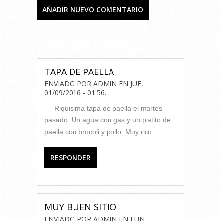
AÑADIR NUEVO COMENTARIO
COMENTARIOS
TAPA DE PAELLA
ENVIADO POR
ADMIN
EN
JUE,
01/09/2016 - 01:56
.
Riquisima tapa de paella el martes
pasado. Un agua con gas y un platito de
paella con brocoli y pollo. Muy rico.
RESPONDER
MUY BUEN SITIO
ENVIADO POR
ADMIN
EN
LUN,