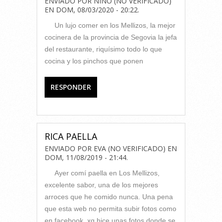
ENVIADO POR
NINO (NO VERIFICADO)
EN
DOM, 08/03/2020 - 20:22
.
Un lujo comer en los Mellizos, la mejor
cocinera de la provincia de Segovia la jefa
del restaurante, riquísimo todo lo que
cocina y los pinchos que ponen
RESPONDER
RICA PAELLA
ENVIADO POR
EVA (NO VERIFICADO)
EN
DOM, 11/08/2019 - 21:44
.
Ayer comí paella en Los Mellizos,
excelente sabor, una de los mejores
arroces que he comido nunca. Una pena
que esta web no permita subir fotos como
en facebook, xq hice unas fotos donde se