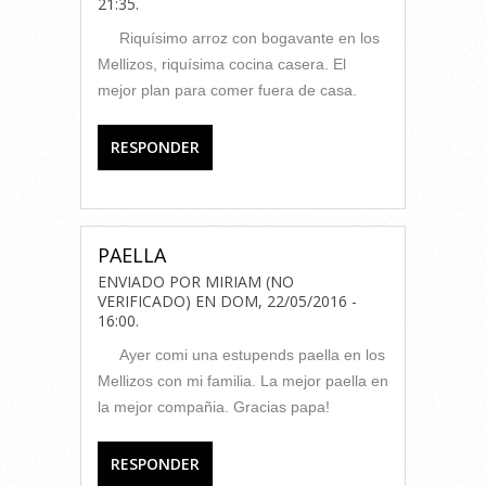
21:35
.
Riquísimo arroz con bogavante en los
Mellizos, riquísima cocina casera. El
mejor plan para comer fuera de casa.
RESPONDER
PAELLA
ENVIADO POR
MIRIAM (NO
VERIFICADO)
EN
DOM, 22/05/2016 -
16:00
.
Ayer comi una estupends paella en los
Mellizos con mi familia. La mejor paella en
la mejor compañia. Gracias papa!
RESPONDER