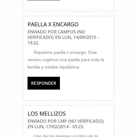
PAELLA X ENCARGO
ENVIADO POR
CAMPOS (NO
VERIFICADO)
EN
LUN, 14/09/2015 -
19:22
.
Riquisima paella x encargo. Este
verano cogimos una paella para toda la
familia y estaba riquiiiisima
RESPONDER
LOS MELLIZOS
ENVIADO POR
LMP (NO VERIFICADO)
EN
LUN, 17/02/2014 - 05:23
.
Uno de los mejores cocidos de la