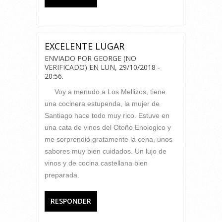
EXCELENTE LUGAR
ENVIADO POR
GEORGE (NO
VERIFICADO)
EN
LUN, 29/10/2018 -
20:56
.
Voy a menudo a Los Mellizos, tiene
una cocinera estupenda, la mujer de
Santiago hace todo muy rico. Estuve en
una cata de vinos del Otoño Enologico y
me sorprendió gratamente la cena, unos
sabores muy bien cuidados. Un lujo de
vinos y de cocina castellana bien
preparada.
RESPONDER