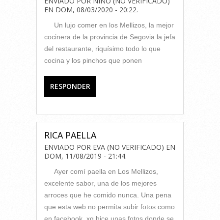
ENVIADO POR
NINO (NO VERIFICADO)
EN
DOM, 08/03/2020 - 20:22
.
Un lujo comer en los Mellizos, la mejor
cocinera de la provincia de Segovia la jefa
del restaurante, riquísimo todo lo que
cocina y los pinchos que ponen
RESPONDER
RICA PAELLA
ENVIADO POR
EVA (NO VERIFICADO)
EN
DOM, 11/08/2019 - 21:44
.
Ayer comí paella en Los Mellizos,
excelente sabor, una de los mejores
arroces que he comido nunca. Una pena
que esta web no permita subir fotos como
en facebook, xq hice unas fotos donde se