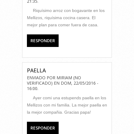
21:35
.
Riquísimo arroz con bogavante en los
Mellizos, riquísima cocina casera. El
mejor plan para comer fuera de casa.
RESPONDER
PAELLA
ENVIADO POR
MIRIAM (NO
VERIFICADO)
EN
DOM, 22/05/2016 -
16:00
.
Ayer comi una estupends paella en los
Mellizos con mi familia. La mejor paella en
la mejor compañia. Gracias papa!
RESPONDER