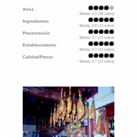
Arroz
Media:
3.5
(
39
votos)
Ingredientes
Media:
4.8
(
12
votos)
Presentación
Media:
4.7
(
13
votos)
Establecimiento
Media:
4.7
(
14
votos)
Calidad/Precio
Media:
4.7
(
14
votos)