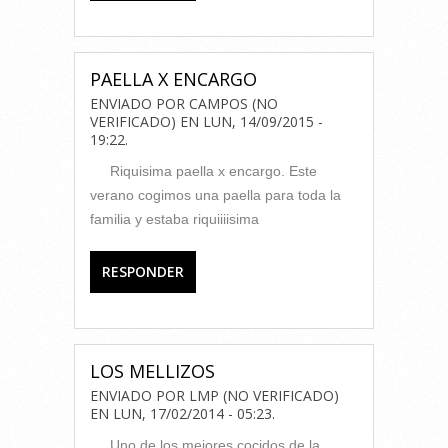
PAELLA X ENCARGO
ENVIADO POR
CAMPOS (NO
VERIFICADO)
EN
LUN, 14/09/2015 -
19:22
.
Riquisima paella x encargo. Este
verano cogimos una paella para toda la
familia y estaba riquiiiisima
RESPONDER
LOS MELLIZOS
ENVIADO POR
LMP (NO VERIFICADO)
EN
LUN, 17/02/2014 - 05:23
.
Uno de los mejores cocidos de la