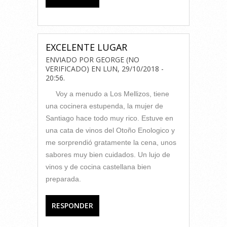
EXCELENTE LUGAR
ENVIADO POR
GEORGE (NO
VERIFICADO)
EN
LUN, 29/10/2018 -
20:56
.
Voy a menudo a Los Mellizos, tiene
una cocinera estupenda, la mujer de
Santiago hace todo muy rico. Estuve en
una cata de vinos del Otoño Enologico y
me sorprendió gratamente la cena, unos
sabores muy bien cuidados. Un lujo de
vinos y de cocina castellana bien
preparada.
RESPONDER