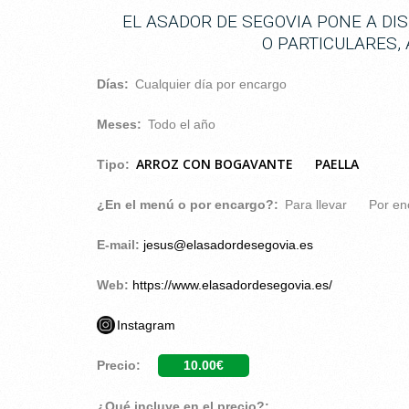
EL ASADOR DE SEGOVIA PONE A DI
O PARTICULARES, 
Días:
Cualquier día por encargo
Meses:
Todo el año
ARROZ CON BOGAVANTE
PAELLA
Tipo:
¿En el menú o por encargo?:
Para llevar
Por en
E-mail:
jesus@elasadordesegovia.es
Web:
https://www.elasadordesegovia.es/
Instagram
Precio:
10.00€
¿Qué incluye en el precio?: