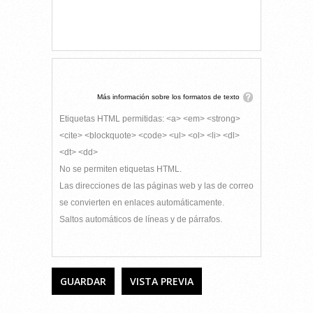
Más información sobre los formatos de texto
Etiquetas HTML permitidas: <a> <em> <strong>
<cite> <blockquote> <code> <ul> <ol> <li> <dl>
<dt> <dd>
No se permiten etiquetas HTML.
Las direcciones de las páginas web y las de correo
se convierten en enlaces automáticamente.
Saltos automáticos de líneas y de párrafos.