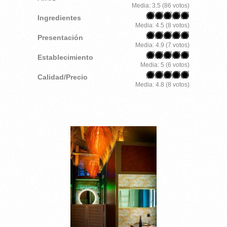
Media:
3.5
(
86
votos)
Ingredientes
Media:
4.5
(
8
votos)
Presentación
Media:
4.9
(
7
votos)
Establecimiento
Media:
5
(
6
votos)
Calidad/Precio
Media:
4.8
(
8
votos)