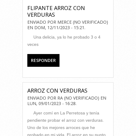
FLIPANTE ARROZ CON
VERDURAS
ENVIADO POR
MERCE (NO VERIFICADO)
EN
DOM, 12/11/2023 - 15:21
.
Una delicia, ya lo he probado 3 o 4
veces
RESPONDER
ARROZ CON VERDURAS
ENVIADO POR
RA (NO VERIFICADO)
EN
LUN, 09/01/2023 - 16:28
.
Ayer comí en La Perretosa y tenía
pendiente probar el arroz con verduras.
Uno de los mejores arroces que he
probado en mi vida. El arroz en su punto,