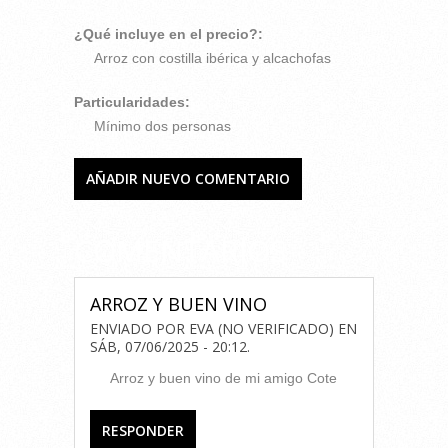
¿Qué incluye en el precio?:
Arroz con costilla ibérica y alcachofas
Particularidades:
Mínimo dos personas
AÑADIR NUEVO COMENTARIO
COMENTARIOS
ARROZ Y BUEN VINO
ENVIADO POR
EVA (NO VERIFICADO)
EN
SÁB, 07/06/2025 - 20:12
.
Arroz y buen vino de mi amigo Cote
RESPONDER