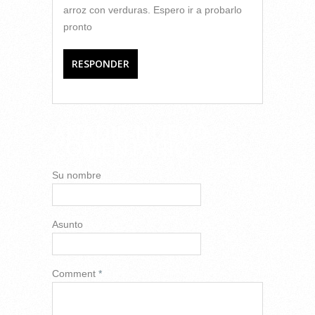
arroz con verduras. Espero ir a probarlo
pronto
RESPONDER
AÑADIR NUEVO
COMENTARIO
Su nombre
Asunto
Comment
*