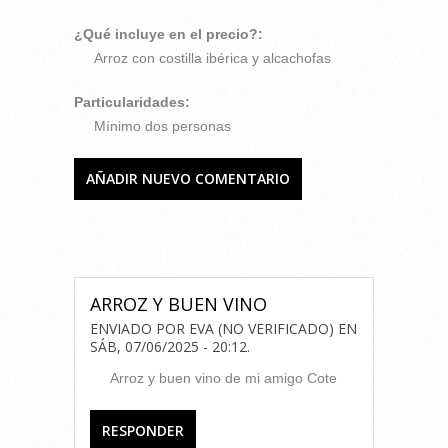
¿Qué incluye en el precio?:
Arroz con costilla ibérica y alcachofas
Particularidades:
Mínimo dos personas
AÑADIR NUEVO COMENTARIO
COMENTARIOS
ARROZ Y BUEN VINO
ENVIADO POR
EVA (NO VERIFICADO)
EN
SÁB, 07/06/2025 - 20:12
.
Arroz y buen vino de mi amigo Cote
RESPONDER