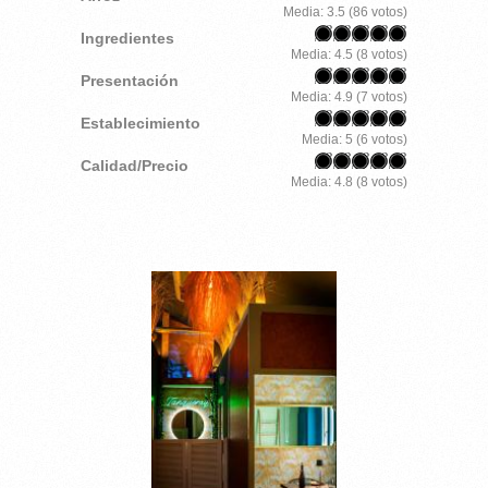
Media:
3.5
(
86
votos)
Ingredientes
Media:
4.5
(
8
votos)
Presentación
Media:
4.9
(
7
votos)
Establecimiento
Media:
5
(
6
votos)
Calidad/Precio
Media:
4.8
(
8
votos)