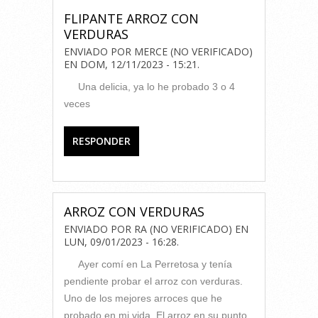
FLIPANTE ARROZ CON
VERDURAS
ENVIADO POR
MERCE (NO VERIFICADO)
EN
DOM, 12/11/2023 - 15:21
.
Una delicia, ya lo he probado 3 o 4
veces
RESPONDER
ARROZ CON VERDURAS
ENVIADO POR
RA (NO VERIFICADO)
EN
LUN, 09/01/2023 - 16:28
.
Ayer comí en La Perretosa y tenía
pendiente probar el arroz con verduras.
Uno de los mejores arroces que he
probado en mi vida. El arroz en su punto,