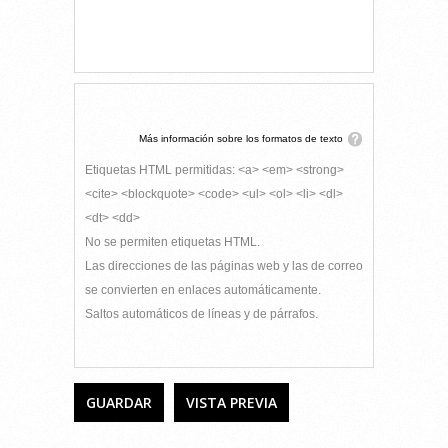
Más información sobre los formatos de texto
Etiquetas HTML permitidas: <a> <em> <strong>
<cite> <blockquote> <code> <ul> <ol> <li> <dl>
<dt> <dd>
No se permiten etiquetas HTML.
Las direcciones de las páginas web y las de correo
se convierten en enlaces automáticamente.
Saltos automáticos de líneas y de párrafos.