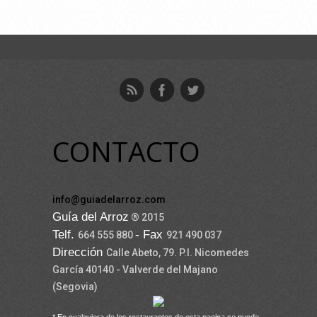
CONTACTO
info@guiadelarroz.com
Guía del Arroz
® 2015
Telf.
- Fax
664 555 880
921 490 037
Dirección
Calle Abeto, 79. P.I. Nicomedes
García 40140 - Valverde del Majano
(Segovia)
* En cualquiera de los restaurantes de esta pagina se puede