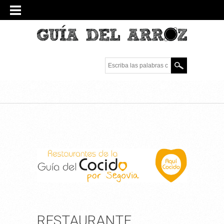
Escriba las palabras
clave.
RESTAURANTE