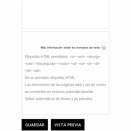
Más información sobre los formatos de texto
Etiquetas HTML permitidas: <a> <em> <strong>
<cite> <blockquote> <code> <ul> <ol> <li> <dl>
<dt> <dd>
No se permiten etiquetas HTML.
Las direcciones de las páginas web y las de correo
se convierten en enlaces automáticamente.
Saltos automáticos de líneas y de párrafos.