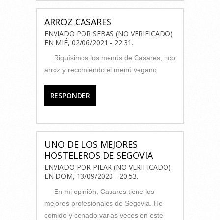
ARROZ CASARES
ENVIADO POR
SEBAS (NO VERIFICADO)
EN
MIÉ, 02/06/2021 - 22:31
.
Riquísimos los menús de Casares, rico
arroz y recomiendo el menú vegano
RESPONDER
UNO DE LOS MEJORES
HOSTELEROS DE SEGOVIA
ENVIADO POR
PILAR (NO VERIFICADO)
EN
DOM, 13/09/2020 - 20:53
.
En mi opinión, Casares tiene los
mejores profesionales de Segovia. He
comido y cenado varias veces en este