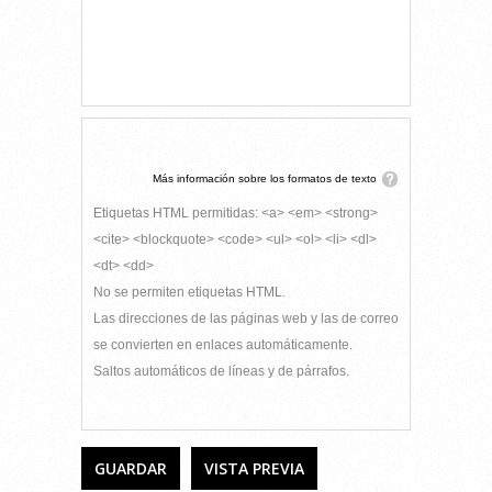
Más información sobre los formatos de texto
Etiquetas HTML permitidas: <a> <em> <strong>
<cite> <blockquote> <code> <ul> <ol> <li> <dl>
<dt> <dd>
No se permiten etiquetas HTML.
Las direcciones de las páginas web y las de correo
se convierten en enlaces automáticamente.
Saltos automáticos de líneas y de párrafos.