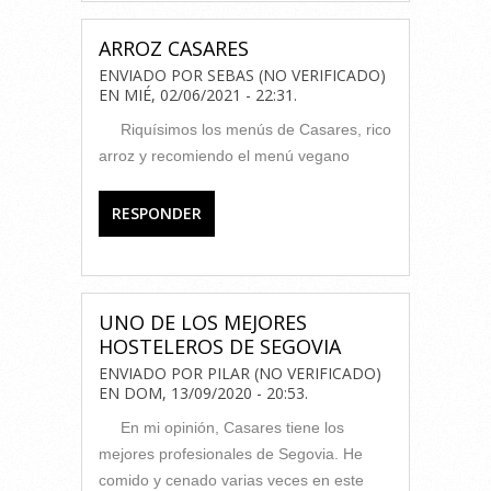
ARROZ CASARES
ENVIADO POR
SEBAS (NO VERIFICADO)
EN
MIÉ, 02/06/2021 - 22:31
.
Riquísimos los menús de Casares, rico
arroz y recomiendo el menú vegano
RESPONDER
UNO DE LOS MEJORES
HOSTELEROS DE SEGOVIA
ENVIADO POR
PILAR (NO VERIFICADO)
EN
DOM, 13/09/2020 - 20:53
.
En mi opinión, Casares tiene los
mejores profesionales de Segovia. He
comido y cenado varias veces en este