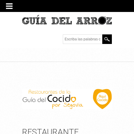
Escriba las palabras
clave.
RESTAURANTE