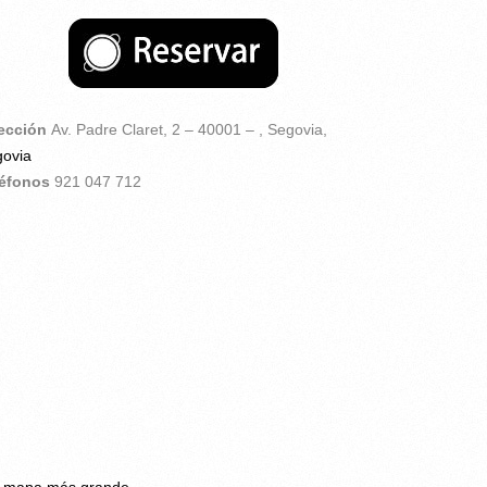
rección
Av. Padre Claret, 2 – 40001 – ,
Segovia,
ovia
léfonos
921 047 712
r mapa más grande