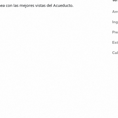
a con las mejores vistas del Acueducto.
Ar
In
Pr
Es
Ca