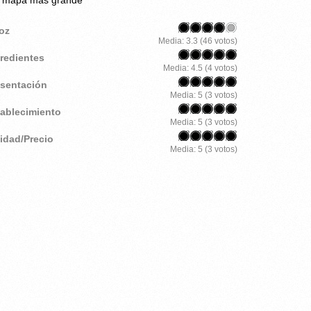
roz
Media:
3.3
(
46
votos)
gredientes
Media:
4.5
(
4
votos)
esentación
Media:
5
(
3
votos)
tablecimiento
Media:
5
(
3
votos)
lidad/Precio
Media:
5
(
3
votos)