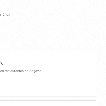
erránea
27
.
es restaurantes de Segovia