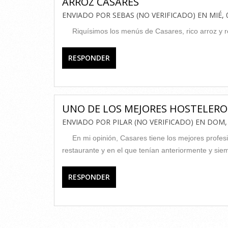
ARROZ CASARES
ENVIADO POR
SEBAS (NO VERIFICADO)
EN
MIÉ, 
Riquísimos los menús de Casares, rico arroz y
RESPONDER
UNO DE LOS MEJORES HOSTELERO
ENVIADO POR
PILAR (NO VERIFICADO)
EN
DOM, 
En mi opinión, Casares tiene los mejores profe
restaurante y en el que tenían anteriormente y siem
RESPONDER
AÑADIR NUEVO COMEN