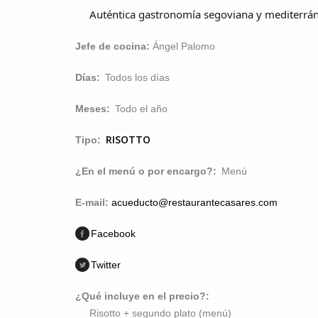
Auténtica gastronomía segoviana y mediterráne
Jefe de cocina:
Ángel Palomo
Días:
Todos los días
Meses:
Todo el año
RISOTTO
Tipo:
¿En el menú o por encargo?:
Menú
E-mail:
acueducto@restaurantecasares.com
Facebook
Twitter
¿Qué incluye en el precio?:
Risotto + segundo plato (menú)