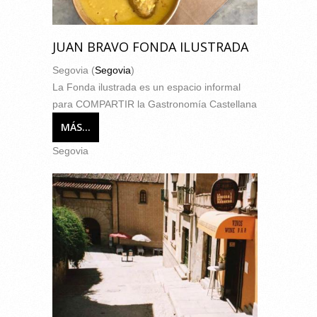
JUAN BRAVO FONDA ILUSTRADA
Segovia (
Segovia
)
La Fonda ilustrada es un espacio informal
para COMPARTIR la Gastronomía Castellana
MÁS...
Segovia