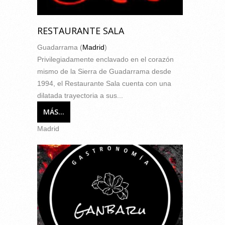
RESTAURANTE SALA
Guadarrama (
Madrid
)
Privilegiadamente enclavado en el corazón
mismo de la Sierra de Guadarrama desde
1994, el Restaurante Sala cuenta con una
dilatada trayectoria a sus...
MÁS...
Madrid