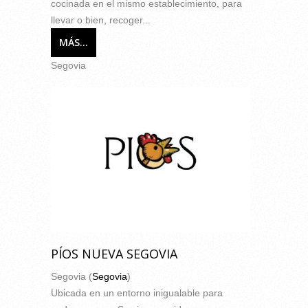
cocinada en el mismo establecimiento, para
llevar o bien, recoger...
MÁS...
Segovia
PÍOS NUEVA SEGOVIA
Segovia (
Segovia
)
Ubicada en un entorno inigualable para