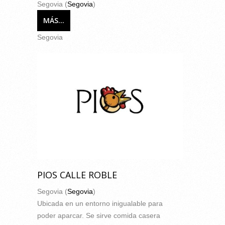
Segovia (
Segovia
)
MÁS...
Segovia
PIOS CALLE ROBLE
Segovia (
Segovia
)
Ubicada en un entorno inigualable para
poder aparcar. Se sirve comida casera