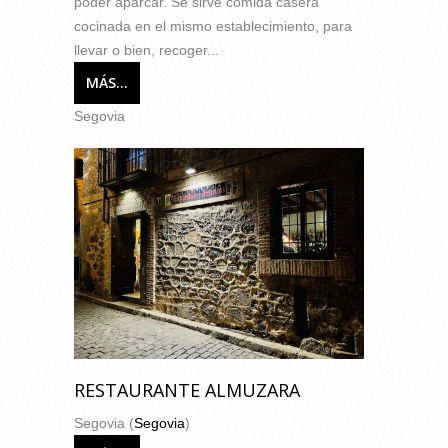
poder aparcar. Se sirve comida casera
cocinada en el mismo establecimiento, para
llevar o bien, recoger...
MÁS...
Segovia
RESTAURANTE ALMUZARA
Segovia (
Segovia
)