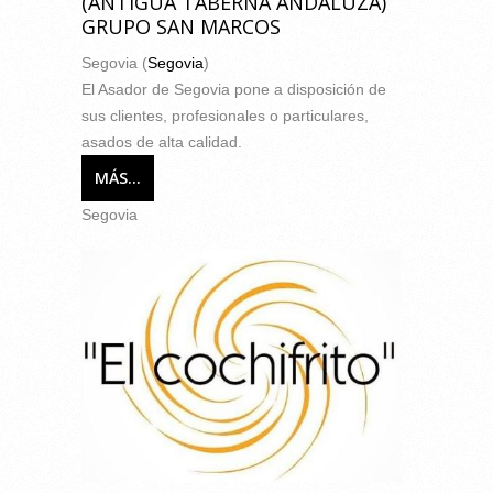
(ANTIGUA TABERNA ANDALUZA)
GRUPO SAN MARCOS
Segovia (
Segovia
)
El Asador de Segovia pone a disposición de
sus clientes, profesionales o particulares,
asados de alta calidad.
MÁS...
Segovia