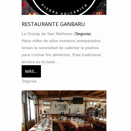
RESTAURANTE GANBARU
La Granja de San Ildefonso (
Segovia
)
Hace miles de años nuestros antepasados
tenian la necesidad de calentar la piedras
para cocinar los alimentos. Esta tradicional
tecnica es la base...
MÁS...
Segovia