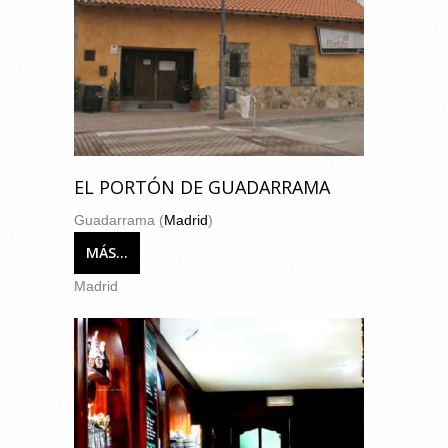
EL PORTÓN DE GUADARRAMA
Guadarrama (
Madrid
)
MÁS...
Madrid