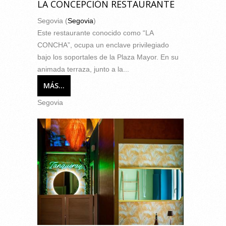
LA CONCEPCIÓN RESTAURANTE
Segovia (
Segovia
)
Este restaurante conocido como “LA
CONCHA”, ocupa un enclave privilegiado
bajo los soportales de la Plaza Mayor. En su
animada terraza, junto a la...
MÁS...
Segovia